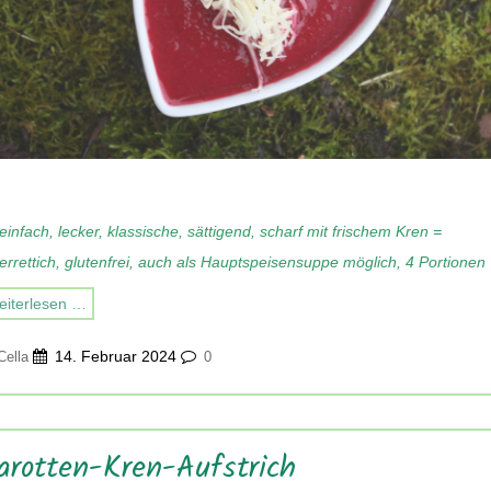
einfach, lecker, klassische, sättigend, scharf mit frischem Kren =
rrettich, glutenfrei, auch als Hauptspeisensuppe möglich, 4 Portionen
iterlesen …
14. Februar 2024
Cella
0
arotten-Kren-Aufstrich