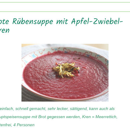
ote Rübensuppe mit Apfel-Zwiebel-
ren
einfach, schnell gemacht, sehr lecker, sättigend, kann auch als
ptspeisensuppe mit Brot gegessen werden, Kren = Meerrettich,
tenfrei, 4 Personen