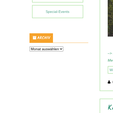
Special-Events
ARCHIV
Archiv
–> 
Mee
We
K