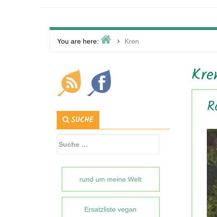
Home
>
You are here:
Kren
Primary
Kre
Sidebar
R
SUCHE
Suche
nach:
rund um meine Welt
Ersatzliste vegan