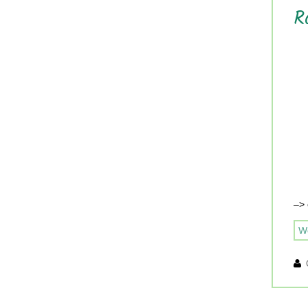
R
–> 
We