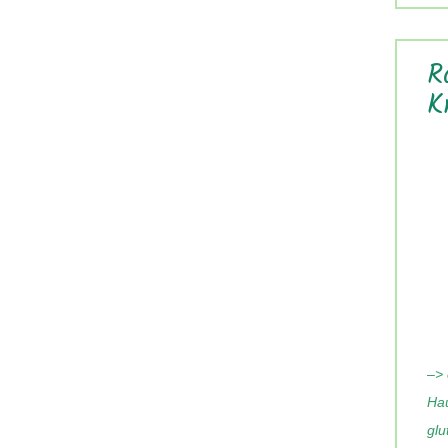
R
K
–> 
Hau
glu