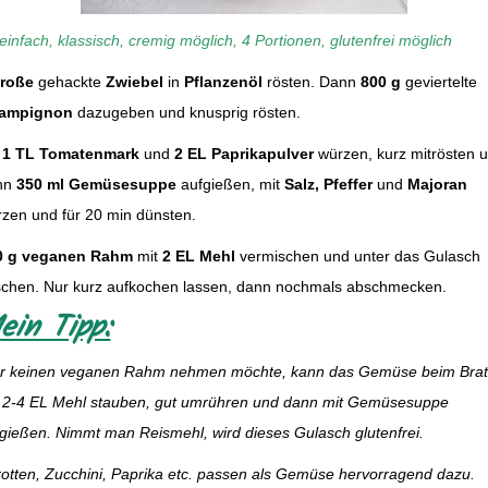
einfach, klassisch, cremig möglich, 4 Portionen, glutenfrei möglich
große
gehackte
Zwiebel
in
Pflanzenöl
rösten. Dann
800 g
geviertelte
ampignon
dazugeben und knusprig rösten.
t
1 TL Tomatenmark
und
2 EL Paprikapulver
würzen, kurz mitrösten 
nn
350 ml Gemüsesuppe
aufgießen, mit
Salz, Pfeffer
und
Majoran
zen und für 20 min dünsten.
0 g veganen Rahm
mit
2 EL Mehl
vermischen und unter das Gulasch
chen. Nur kurz aufkochen lassen, dann nochmals abschmecken.
ein Tipp:
r keinen veganen Rahm nehmen möchte, kann das Gemüse beim Bra
 2-4 EL Mehl stauben, gut umrühren und dann mit Gemüsesuppe
gießen. Nimmt man Reismehl, wird dieses Gulasch glutenfrei.
otten, Zucchini, Paprika etc. passen als Gemüse hervorragend dazu.