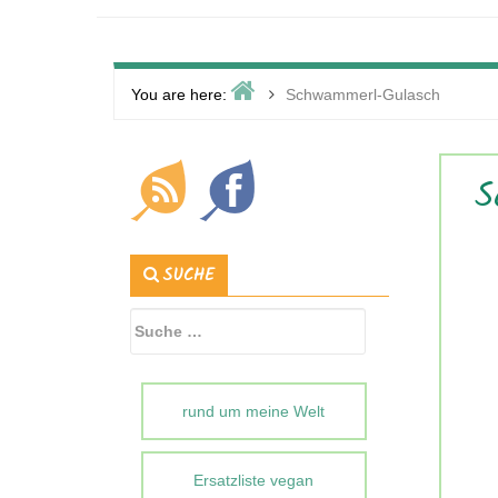
Home
>
You are here:
Schwammerl-Gulasch
Primary
S
Sidebar
SUCHE
Suche
nach:
rund um meine Welt
Ersatzliste vegan