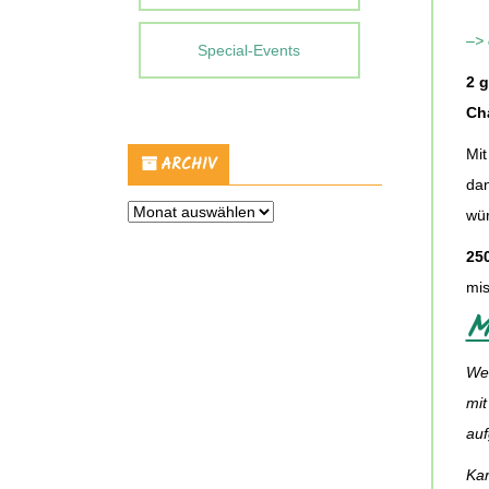
–>
Special-Events
2 
Ch
Mi
ARCHIV
da
Archiv
wür
25
mis
M
We
mit
auf
Kar