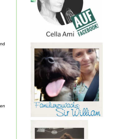
und
ten