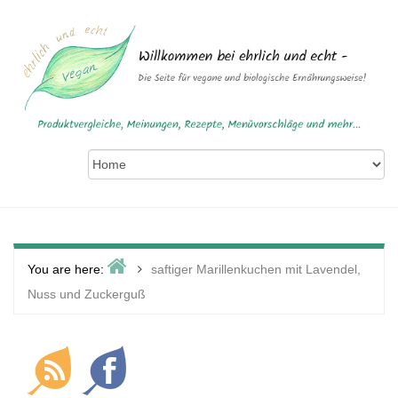
Skip
to
content
Home
>
You are here:
saftiger Marillenkuchen mit Lavendel,
Nuss und Zuckerguß
Primary
Sidebar