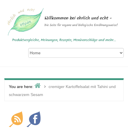
Skip
to
content
Home
>
You are here:
cremiger Kartoffelsalat mit Tahini und
schwarzem Sesam
Primary
Sidebar