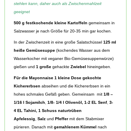
stehlen kann, daher auch als Zwischenmahlzeit
geeignet
500 g festkochende kleine Kartoffeln
gemeinsam in
Salzwasser je nach Größe für 20-35 min gar kochen.
In der Zwischenzeit in eine große Salatschüssel
125 ml
heiße Gemüsesuppe
(kochendes Wasser aus dem
Wasserkocher mit veganer Bio-Gemüsesuppenwürze)
gießen und
1 große
gehackte
Zwiebel
hineingeben.
Für die Mayonnaise 1 kleine Dose gekochte
Kichererbsen
abseihen und die Kichererbsen in ein
hohes schmales Gefäß geben. Gemeinsam mit
1/8 –
1/16 l
Sojamilch
,
1/8- 1/4 l Olivenöl, 1-2 EL Senf
,
3-
4 EL Tahini, 1 Schuss naturtrüben
Apfelessig
,
Salz
und
Pfeffer
mit dem Stabmixer
pürieren. Danach mit
gemahlenem Kümmel
nach