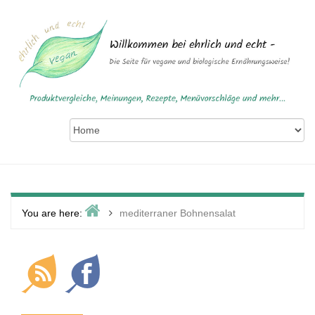
Skip
to
content
Home
>
You are here:
mediterraner Bohnensalat
Primary
Sidebar