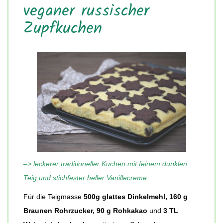
veganer russischer
Zupfkuchen
–> leckerer traditioneller Kuchen mit feinem dunklen
Teig und stichfester heller Vanillecreme
Für die Teigmasse
500g glattes Dinkelmehl, 160 g
Braunen Rohrzucker, 90 g Rohkakao
und
3 TL