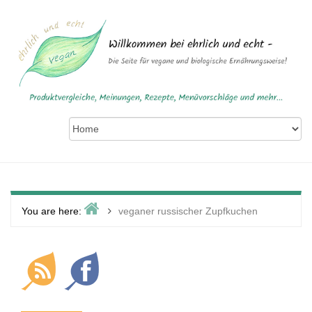
Skip
to
content
Home
>
You are here:
veganer russischer Zupfkuchen
Primary
Sidebar