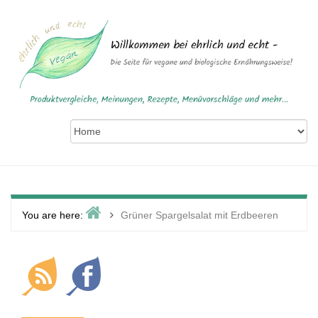
Skip
to
content
Home
>
You are here:
Grüner Spargelsalat mit Erdbeeren
Primary
Sidebar