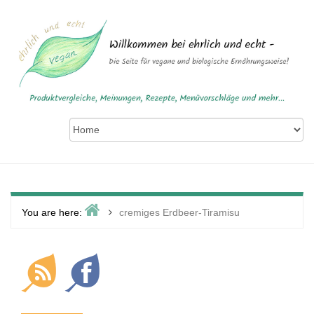
Skip
to
content
Home
>
You are here:
cremiges Erdbeer-Tiramisu
Primary
Sidebar